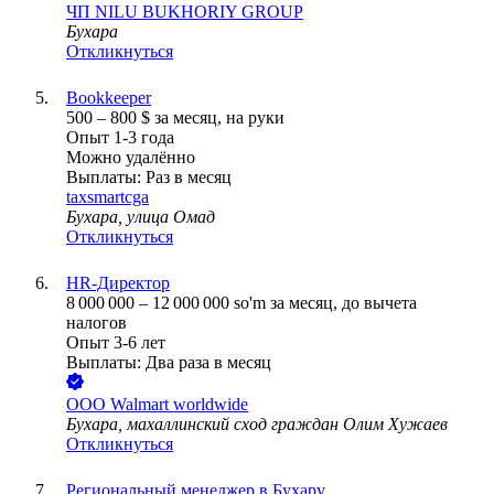
ЧП NILU BUKHORIY GROUP
Бухара
Откликнуться
Bookkeeper
500
–
800
$
за месяц,
на руки
Опыт 1-3 года
Можно удалённо
Выплаты: Раз в месяц
taxsmartcga
Бухара, улица Омад
Откликнуться
HR-Директор
8 000 000
–
12 000 000
so'm
за месяц,
до вычета
налогов
Опыт 3-6 лет
Выплаты: Два раза в месяц
ООО
Walmart worldwide
Бухара, махаллинский сход граждан Олим Хужаев
Откликнуться
Региональный менеджер в Бухару