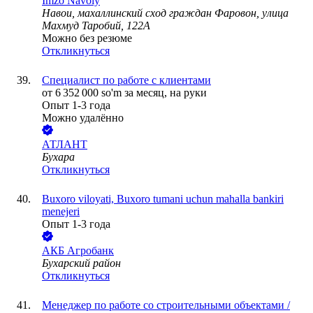
Imzo Navoiy
Навои, махаллинский сход граждан Фаровон, улица
Махмуд Таробий, 122А
Можно без резюме
Откликнуться
Специалист по работе с клиентами
от
6 352 000
so'm
за месяц,
на руки
Опыт 1-3 года
Можно удалённо
АТЛАНТ
Бухара
Откликнуться
Buxoro viloyati, Buxoro tumani uchun mahalla bankiri
menejeri
Опыт 1-3 года
АКБ Агробанк
Бухарский район
Откликнуться
Менеджер по работе со строительными объектами /