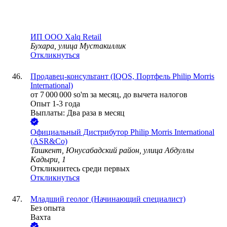
ИП ООО Xalq Retail
Бухара, улица Мустакиллик
Откликнуться
Продавец-консультант (IQOS, Портфель Philip Morris
International)
от
7 000 000
so'm
за месяц,
до вычета налогов
Опыт 1-3 года
Выплаты: Два раза в месяц
Официальный Дистрибутор Philip Morris International
(ASR&Co)
Ташкент, Юнусабадский район, улица Абдуллы
Кадыри, 1
Откликнитесь среди первых
Откликнуться
Младший геолог (Начинающий специалист)
Без опыта
Вахта