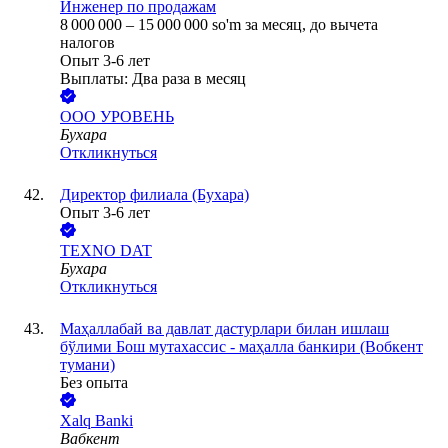
Инженер по продажам
8 000 000
–
15 000 000
so'm
за месяц,
до вычета
налогов
Опыт 3-6 лет
Выплаты: Два раза в месяц
ООО
УРОВЕНЬ
Бухара
Откликнуться
Директор филиала (Бухара)
Опыт 3-6 лет
TEXNO DAT
Бухара
Откликнуться
Маҳаллабай ва давлат дастурлари билан ишлаш
бўлими Бош мутахассис - маҳалла банкири (Вобкент
тумани)
Без опыта
Xalq Banki
Вабкент