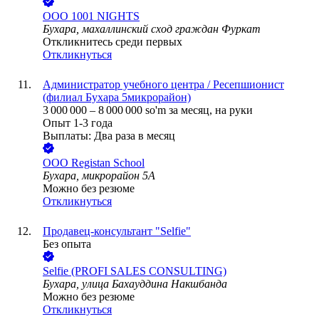
ООО
1001 NIGHTS
Бухара, махаллинский сход граждан Фуркат
Откликнитесь среди первых
Откликнуться
Администратор учебного центра / Ресепшионист
(филиал Бухара 5микрорайон)
3 000 000
–
8 000 000
so'm
за месяц,
на руки
Опыт 1-3 года
Выплаты: Два раза в месяц
ООО
Registan School
Бухара, микрорайон 5А
Можно без резюме
Откликнуться
Продавец-консультант "Selfie"
Без опыта
Selfie (PROFI SALES CONSULTING)
Бухара, улица Бахауддина Накшбанда
Можно без резюме
Откликнуться